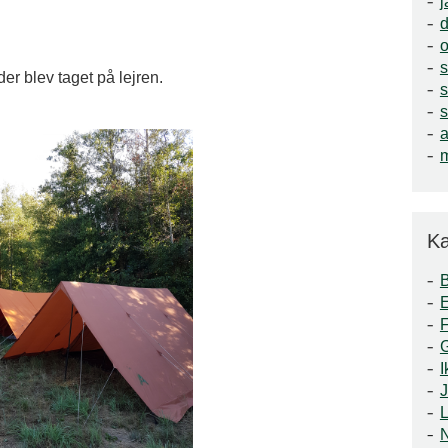
j
o
der blev taget på lejren.
a
m
Ka
F
I
J