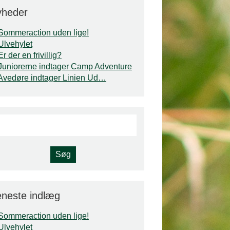
yheder
Sommeraction uden lige!
Ulvehylet
Er der en frivillig?
Juniorerne indtager Camp Adventure
Avedøre indtager Linien Ud…
neste indlæg
Sommeraction uden lige!
Ulvehylet