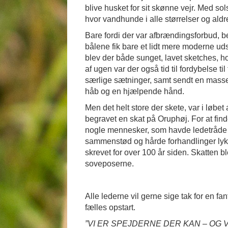
blive husket for sit skønne vejr. Med sols
hvor vandhunde i alle størrelser og al
Bare fordi der var afbrændingsforbud, be
bålene fik bare et lidt mere moderne u
blev der både sunget, lavet sketches, hold
af ugen var der også tid til fordybelse ti
særlige sætninger, samt sendt en masse 
håb og en hjælpende hånd.
Men det helt store der skete, var i løb
begravet en skat på Oruphøj. For at fin
nogle mennesker, som havde ledetråde ti
sammenstød og hårde forhandlinger lyk
skrevet for over 100 år siden. Skatten b
soveposerne.
Alle lederne vil gerne sige tak for en fanta
fælles opstart.
”VI ER SPEJDERNE DER KAN – OG 