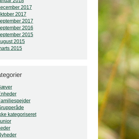
anuar 2018
december 2017
ktober 2017
september 2017
september 2016
september 2015
ugust 2015
arts 2015
tegorier
Bæver
Enheder
amiliespejder
Grupperåde
kke kategoriseret
unior
Leder
Nyheder