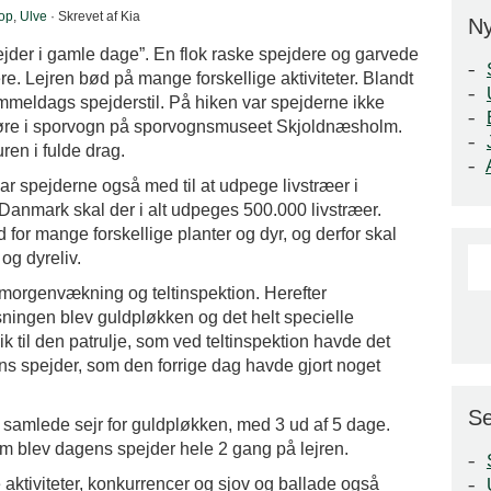
op
,
Ulve
· Skrevet af Kia
N
spejder i gamle dage”. En flok raske spejdere og garvede
vere. Lejren bød på mange forskellige aktiviteter. Blandt
mmeldags spejderstil. På hiken var spejderne ikke
øre i sporvogn på sporvognsmuseet Skjoldnæsholm.
uren i fulde drag.
ar spejderne også med til at udpege livstræer i
 Danmark skal der i alt udpeges 500.000 livstræer.
 for mange forskellige planter og dyr, og derfor skal
 og dyreliv.
morgenvækning og teltinspektion. Herefter
ningen blev guldpløkken og det helt specielle
 til den patrulje, som ved teltinspektion havde det
gens spejder, som den forrige dag havde gjort noget
Se
samlede sejr for guldpløkken, med 3 ud af 5 dage.
om blev dagens spejder hele 2 gang på lejren.
aktiviteter, konkurrencer og sjov og ballade også