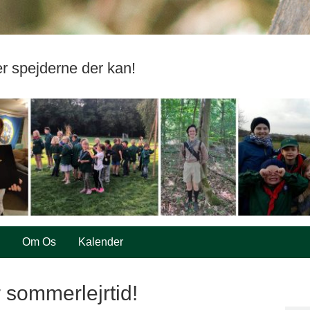
er spejderne der kan!
Om Os
Kalender
 sommerlejrtid!