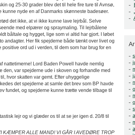
kin og 25-30 grader blev det til hele fire ture til Avnsø,
dre kunne nyde en af Danmarks skønneste badesøer.
tød det ikke, at vi ikke kunne lave lejrbål. Selve
dseende med elpærer og spraymaling. Til lejrbålene
t båltale og hygget, lige som vi altid har gjort. I løbet
l to andagter. Her fik spejderne både tænkt over livet og
Ar
positive ord ud i verden, til dem som har brug for en
j
et af nattetimerne! Lord Baden Powell havde nemlig
m
de den, var spejderne ude i skoven og forhandle med
j
l, hvor skatten var gemt. Efter uhyggelige
kedes det spejderne at samle det brev som BP havde
o
lev fundet, og spejderne kunne trætte vende tilbage til
o
a
stisk lejr og vi glæder os til at se jer igen d. 20/8 til
a
VI KÆMPER ALLE MAND! VI GÅR I AVEDØRE TROP