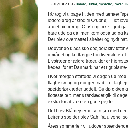
15. august 2018 ·
Bæver
,
Junior
,
Nyheder
,
Rover
,
Tr
I år tog vi tilbage i tiden med temaet ”
ledere drog af sted til Oruphøj – lidt la
andet pionering, O-løb og hike i god ga
bare ude og gå, men kom også ud og k
Der blev overnattet i shelter og nydt nat
Udover de klassiske spejderaktiviteter v
området og kortlægge biodiversiteten. I
Livstræer er ældre træer, der er hjemsted
fredes, for at Danmark har et rigt plante-
Hver morgen startede vi dagen ud med 
flaghejsning og morgenmad. Til flaghejs
spejdertørklæder uddelt. Guldpløkken gik
flotteste telt, mens tørklædet gik til da
ekstra for at være en god spejder.
Det blev Blåmejserne som løb med den 
Lejrens spejder blev Sahi fra ulvene, s
Årets sommerlejr vil udover spændende 