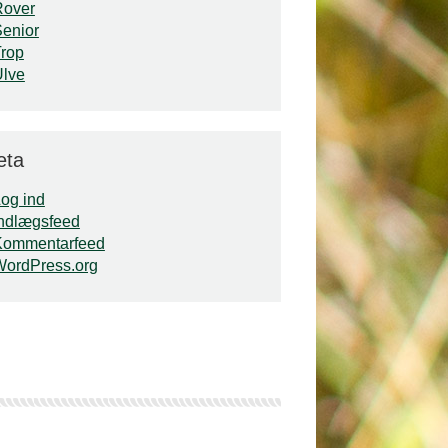
Rover
enior
rop
Ulve
eta
og ind
ndlægsfeed
Kommentarfeed
WordPress.org