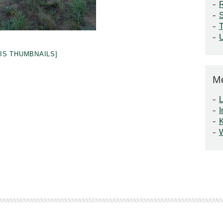
S
T
VIS THUMBNAILS]
M
L
I