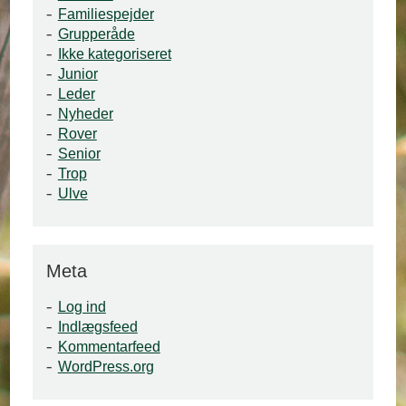
Familiespejder
Grupperåde
Ikke kategoriseret
Junior
Leder
Nyheder
Rover
Senior
Trop
Ulve
Meta
Log ind
Indlægsfeed
Kommentarfeed
WordPress.org