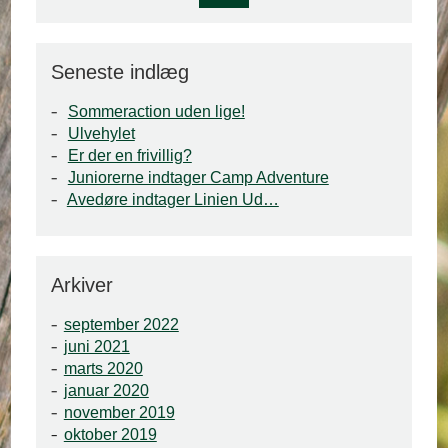
Seneste indlæg
Sommeraction uden lige!
Ulvehylet
Er der en frivillig?
Juniorerne indtager Camp Adventure
Avedøre indtager Linien Ud…
Arkiver
september 2022
juni 2021
marts 2020
januar 2020
november 2019
oktober 2019