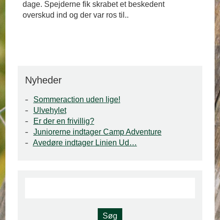
dage. Spejderne fik skrabet et beskedent
overskud ind og der var ros til..
Nyheder
Sommeraction uden lige!
Ulvehylet
Er der en frivillig?
Juniorerne indtager Camp Adventure
Avedøre indtager Linien Ud…