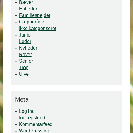
Bæver
Enheder
Familiespejder
Grupperåde
Ikke kategoriseret
Junior
Leder
Nyheder
Rover
Senior
Trop
Ulve
Meta
Log ind
Indlægsfeed
Kommentarfeed
WordPress.org