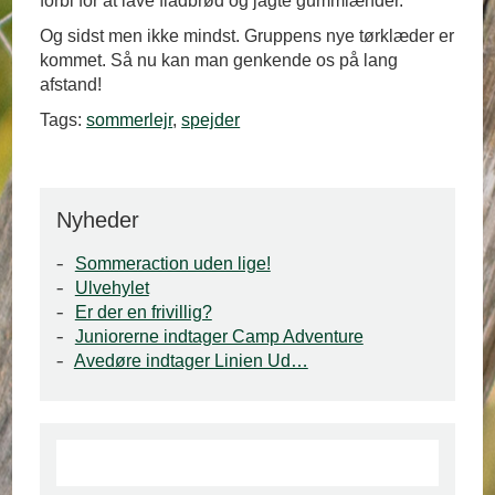
forbi for at lave fladbrød og jagte gummiænder.
Og sidst men ikke mindst. Gruppens nye tørklæder er
kommet. Så nu kan man genkende os på lang
afstand!
Tags:
sommerlejr
,
spejder
Nyheder
Sommeraction uden lige!
Ulvehylet
Er der en frivillig?
Juniorerne indtager Camp Adventure
Avedøre indtager Linien Ud…