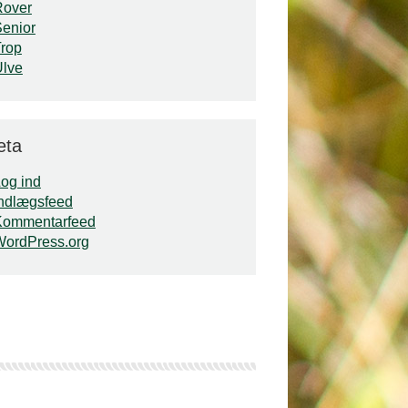
Rover
enior
rop
Ulve
eta
og ind
ndlægsfeed
Kommentarfeed
WordPress.org