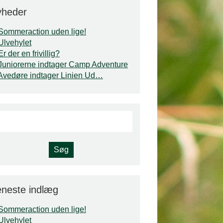
yheder
Sommeraction uden lige!
Ulvehylet
Er der en frivillig?
Juniorerne indtager Camp Adventure
Avedøre indtager Linien Ud…
neste indlæg
Sommeraction uden lige!
Ulvehylet