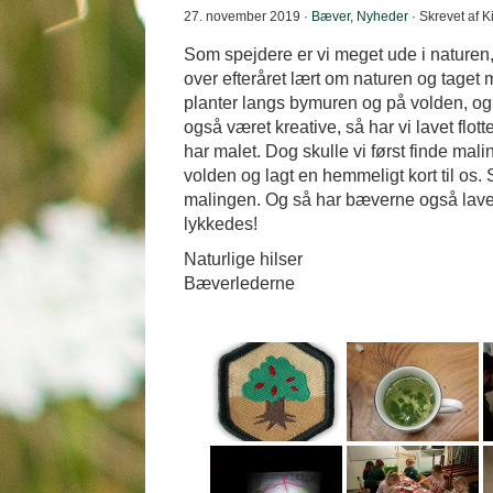
27. november 2019 ·
Bæver
,
Nyheder
· Skrevet af K
Som spejdere er vi meget ude i naturen,
over efteråret lært om naturen og taget 
planter langs bymuren og på volden, og s
også været kreative, så har vi lavet flo
har malet. Dog skulle vi først finde ma
volden og lagt en hemmeligt kort til os.
malingen. Og så har bæverne også lavet 
lykkedes!
Naturlige hilser
Bæverlederne