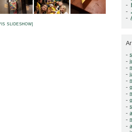
VIS SLIDESHOW]
Ar
j
m
j
o
o
a
a