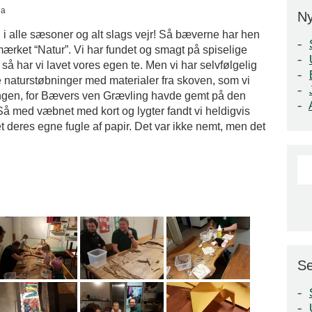
ia
N
 i alle sæsoner og alt slags vejr! Så bæverne har hen
mærket “Natur”. Vi har fundet og smagt på spiselige
å har vi lavet vores egen te. Men vi har selvfølgelig
tte naturstøbninger med materialer fra skoven, som vi
lingen, for Bævers ven Grævling havde gemt på den
 Så med væbnet med kort og lygter fandt vi heldigvis
deres egne fugle af papir. Det var ikke nemt, men det
Se