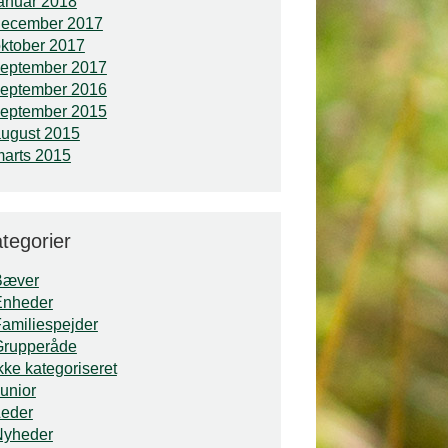
anuar 2018
december 2017
ktober 2017
september 2017
september 2016
september 2015
ugust 2015
arts 2015
tegorier
Bæver
Enheder
amiliespejder
Grupperåde
kke kategoriseret
unior
Leder
Nyheder