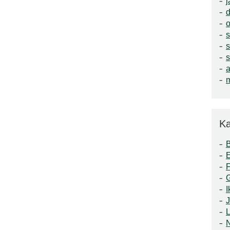
j
o
a
m
Ka
F
I
J