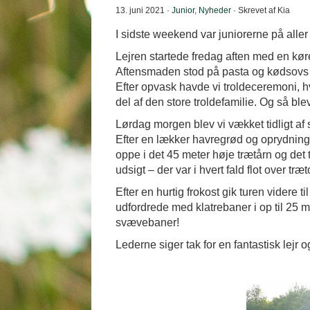
13. juni 2021 ·
Junior
,
Nyheder
· Skrevet af Kia
I sidste weekend var juniorerne på aller 
Lejren startede fredag aften med en køret
Aftensmaden stod på pasta og kødsovs ov
Efter opvask havde vi troldeceremoni, hv
del af den store troldefamilie. Og så blev
Lørdag morgen blev vi vækket tidligt af s
Efter en lækker havregrød og oprydning
oppe i det 45 meter høje trætårn og det 
udsigt – der var i hvert fald flot over tr
Efter en hurtig frokost gik turen videre 
udfordrede med klatrebaner i op til 25
svævebaner!
Lederne siger tak for en fantastisk lejr