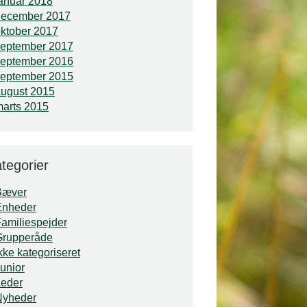
anuar 2018
december 2017
ktober 2017
september 2017
september 2016
september 2015
ugust 2015
arts 2015
tegorier
Bæver
Enheder
amiliespejder
Grupperåde
kke kategoriseret
unior
Leder
Nyheder