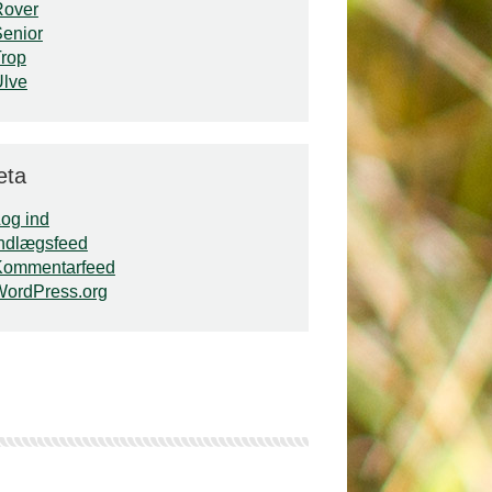
Rover
enior
rop
Ulve
eta
og ind
ndlægsfeed
Kommentarfeed
WordPress.org