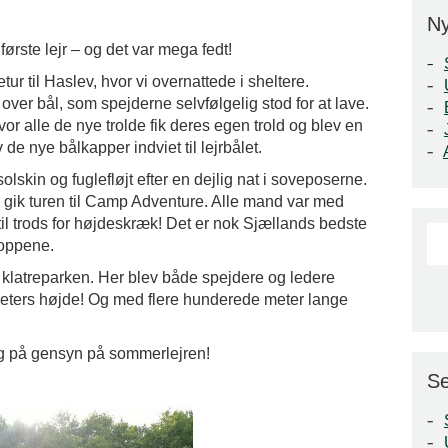
N
første lejr – og det var mega fedt!
ur til Haslev, hvor vi overnattede i sheltere.
er bål, som spejderne selvfølgelig stod for at lave.
or alle de nye trolde fik deres egen trold og blev en
 de nye bålkapper indviet til lejrbålet.
olskin og fuglefløjt efter en dejlig nat i soveposerne.
 gik turen til Camp Adventure. Alle mand var med
til trods for højdeskræk! Det er nok Sjællands bedste
ætoppene.
til klatreparken. Her blev både spejdere og ledere
 meters højde! Og med flere hunderede meter lange
 og på gensyn på sommerlejren!
Se