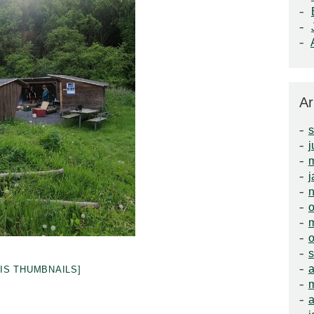
Ar
j
m
j
o
o
a
VIS THUMBNAILS]
a